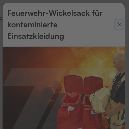
Feuerwehr-Wickelsack für
kontaminierte
Einsatzkleidung
UHF-
Lesesysteme
Unsere
innovativen
Antennen
und
Lesesysteme
sind
auf
technisch
allerhöchstem