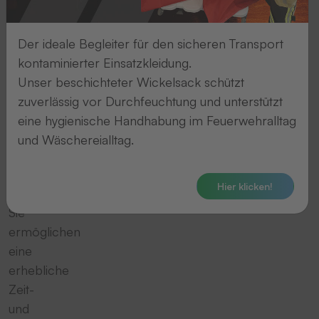
Niveau
und
sorgen
Der ideale Begleiter für den sicheren Transport
mit
kontaminierter Einsatzkleidung.
qualitativ
Unser beschichteter Wickelsack schützt
hochwertigen
zuverlässig vor Durchfeuchtung und unterstützt
Transpondern
eine hygienische Handhabung im Feuerwehralltag
für
und Wäschereialltag.
die
optimale
Hier klicken!
Wäschesortierung.
Sie
ermöglichen
eine
erhebliche
Zeit-
und