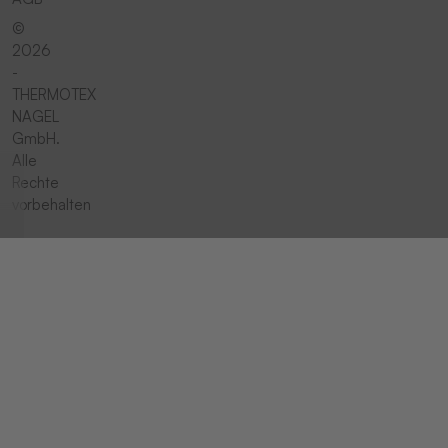
©
2026
-
THERMOTEX
NAGEL
GmbH.
Alle
Rechte
vorbehalten