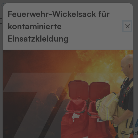
Feuerwehr-Wickelsack für
kontaminierte
Einsatzkleidung
Vorgestanzte,
unbedruckte
Etiketten
ÜBERSICHT
DER
QUALITÄTEN
Qualität
Eigenschaften
Waschbarkeit
Weic