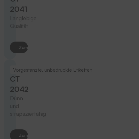
2041
Langlebige
Qualität
Zum Produkt
Vorgestanzte, unbedruckte Etiketten
CT
2042
Dünn
und
strapazierfähig
Zum Produkt