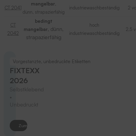
mangelbar
,
CT 2041
industriewaschbeständig
2 v
dünn, strapazierfähig
bedingt
CT
hoch
, dünn,
mangelbar
2,5 
2042
industriewaschbeständig
strapazierfähig
Vorgestanzte, unbedruckte Etiketten
FIXTEXX
2026
Selbstklebend
•
Unbedruckt
Zum Produkt