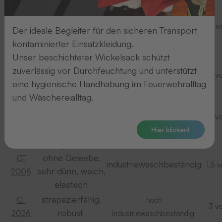
selbstklebend,
ohne Gewebe,
Fixtexx
industriewaschbeständig
1,5 
Der ideale Begleiter für den sicheren Transport
dünn,
2009
kontaminierter Einsatzkleidung.
weich, elastisch
Unser beschichteter Wickelsack schützt
selbstklebend,
Fixtexx
hoch
zuverlässig vor Durchfeuchtung und unterstützt
robust,
3 v
2026
industriewaschbeständig
eine hygienische Handhabung im Feuerwehralltag
strapazierfähig
und Wäschereialltag.
mangelbar
,
Fixtexx
industriewaschbeständig
selbstklebend, dünn,
2 v
2041
Hier klicken!
strapazierfähig
,
überpatchbar
ohne Gewebe,
CT
industriewaschbeständig
1,5 
sehr dünn, weich,
2008
elastisch
strapazierfähig,
CT
hoch
3 v
robust
2026
industriewaschbeständig