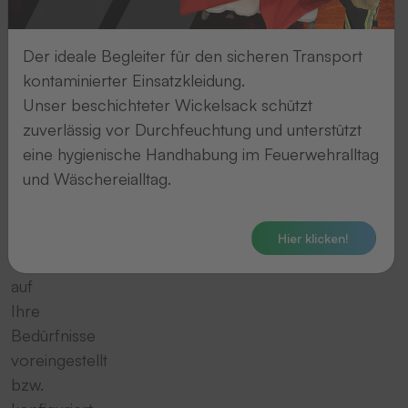
stationäres
Gerät
Der ideale Begleiter für den sicheren Transport
im
kontaminierter Einsatzkleidung.
Standfuß
Unser beschichteter Wickelsack schützt
mit
zuverlässig vor Durchfeuchtung und unterstützt
Autotriggerfunktion.
eine hygienische Handhabung im Feuerwehralltag
Ihr
und Wäschereialltag.
Scanner
wird
von
Hier klicken!
uns
auf
Ihre
Bedürfnisse
voreingestellt
bzw.