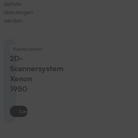
definitiv
überzeugen
werden.
Kabelscanner
2D-
Scannersystem
Xenon
1950
Zum Produkt