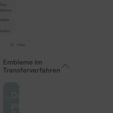
flex-
bleme
xtilien
behör
Filter
Embleme im
Transferverfahren
Das
passende