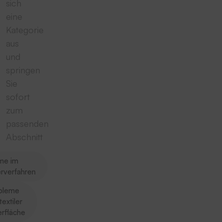
sich
eine
Kategorie
aus
und
springen
Sie
sofort
zum
passenden
Abschnitt
me im
erverfahren
bleme
textiler
rfläche