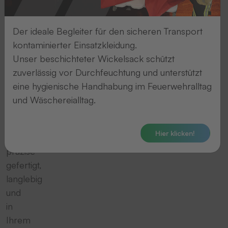
stehen
für
hochwertige
Der ideale Begleiter für den sicheren Transport
Kennzeichnung
kontaminierter Einsatzkleidung.
von
Unser beschichteter Wickelsack schützt
Berufs-,
zuverlässig vor Durchfeuchtung und unterstützt
Schutz-,
eine hygienische Handhabung im Feuerwehralltag
Freizeit-
und Wäschereialltag.
und
Promotionkleidung
Hier klicken!
–
präzise
gefertigt,
langlebig
und
in
Ihrem