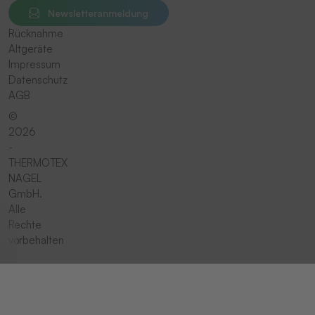
Newsletteranmeldung
Rücknahme
Altgeräte
Impressum
Datenschutz
AGB
©
2026
-
THERMOTEX
NAGEL
GmbH.
Alle
Rechte
vorbehalten