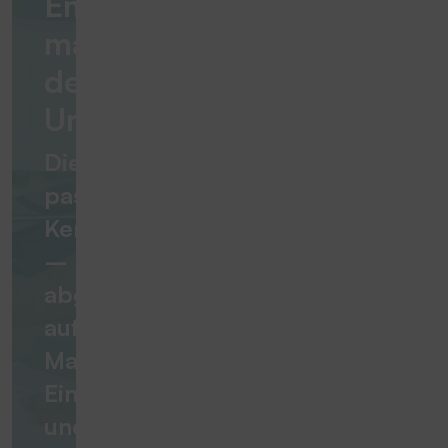
Emblem
macht
den
Unterschied
Die
passende
Kennzeichnungslösung
–
abgestimmt
auf
Material,
Einsatzbereich
und