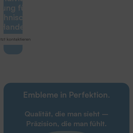
tung für den
chnischer
Handel
tzt kontaktieren
Embleme in Perfektion.
Qualität, die man sieht –
Präzision, die man fühlt.