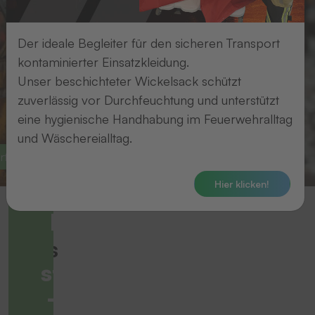
Der ideale Begleiter für den sicheren Transport
kontaminierter Einsatzkleidung.
Unser beschichteter Wickelsack schützt
zuverlässig vor Durchfeuchtung und unterstützt
eine hygienische Handhabung im Feuerwehralltag
und Wäschereialltag.
te Textilveredelung
Transferpressen für zuverlässige Erg
Hier klicken!
Lösungen,
die
Alles
standhalten
für
– selbst in
Ihre