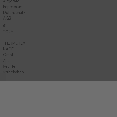
Altgeräte
Impressum
Datenschutz
AGB
©
2026
-
THERMOTEX
NAGEL
GmbH.
Alle
Rechte
vorbehalten