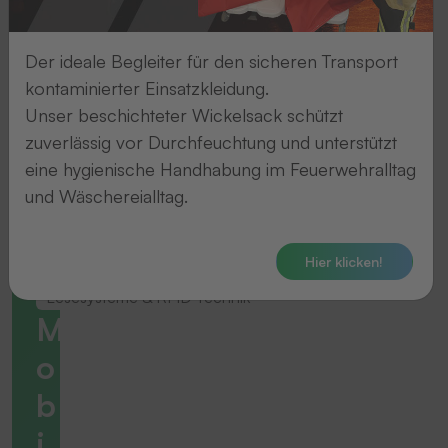
Der ideale Begleiter für den sicheren Transport
kontaminierter Einsatzkleidung.
Unser beschichteter Wickelsack schützt
zuverlässig vor Durchfeuchtung und unterstützt
eine hygienische Handhabung im Feuerwehralltag
und Wäschereialltag.
Hier klicken!
Lesesysteme & RFID Technik
M
o
b
i