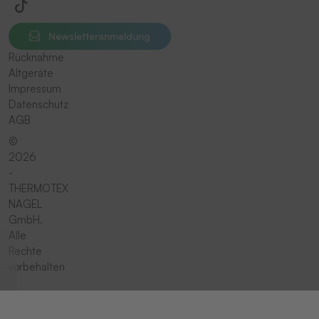
Newsletteranmeldung
Rücknahme
Altgeräte
Impressum
Datenschutz
AGB
©
2026
-
THERMOTEX
NAGEL
GmbH.
Alle
Rechte
vorbehalten