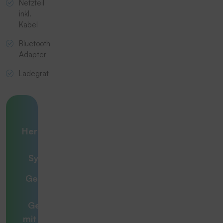
Netzteil
inkl.
Kabel
Bluetooth
Adapter
Ladegrät
Ihre
Herausforderung
– unsere
Systemlösung
Gemeinsam zur
optimalen
Gesamtlösung
mit
Beratern, die