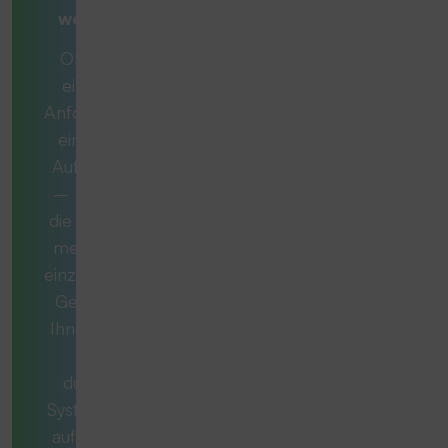
weiterdenken
Ob es sich um
eine konkrete
Anforderung oder
eine komplexe
Aufgabe handelt
– manchmal ist
die ideale Lösung
mehr als nur ein
einzelnes Produkt.
Gemeinsam mit
Ihnen entwickeln
wir ein
durchdachtes
System, das exakt
auf Ihren Bedarf