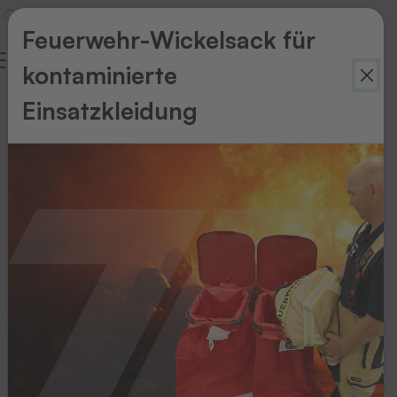
Feuerwehr-Wickelsack für
kontaminierte
Ablauf
Einsatzkleidung
Ihrer
Bewerbung
Das
passiert,
nachdem
Sie
sich
bei
uns
beworben