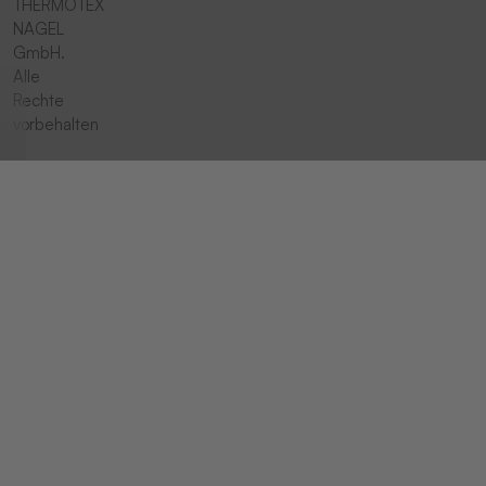
THERMOTEX
NAGEL
GmbH.
Alle
Rechte
vorbehalten