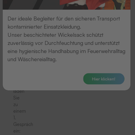
haben:
Der ideale Begleiter für den sicheren Transport
Die
Personalabteilung
kontaminierter Einsatzkleidung.
prüft
Unser beschichteter Wickelsack schützt
Ihre
zuverlässig vor Durchfeuchtung und unterstützt
Unterlagen
eine hygienische Handhabung im Feuerwehralltag
Die
Fachabteilung
und Wäschereialltag.
bewertet
Ihre
Unterlagen
Hier klicken!
Wir
laden
Sie
zu
einem
1.
Gespräch
ein: