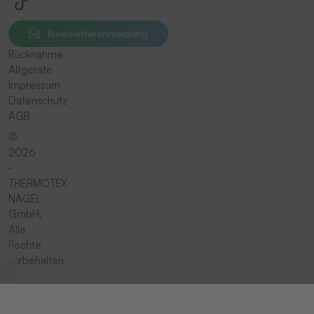
Newsletteranmeldung
Rücknahme
Altgeräte
Impressum
Datenschutz
AGB
©
2026
-
THERMOTEX
NAGEL
GmbH.
Alle
Rechte
vorbehalten