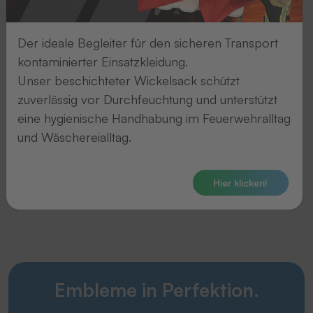
haben
alle
Der ideale Begleiter für den sicheren Transport
Unterlagen
kontaminierter Einsatzkleidung.
erhalten
Unser beschichteter Wickelsack schützt
und
zuverlässig vor Durchfeuchtung und unterstützt
melden
eine hygienische Handhabung im Feuerwehralltag
uns
und Wäschereialltag.
umgehend.
Hier klicken!
Embleme in Perfektion.