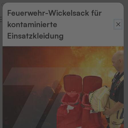
Feuerwehr-Wickelsack für
kontaminierte
Danke
Einsatzkleidung
für
die
Bewerbung
Vielen
Dank
für
die
Bewerbung.
Wir