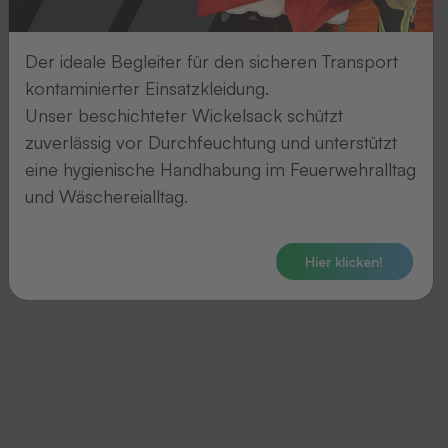
Der ideale Begleiter für den sicheren Transport
kontaminierter Einsatzkleidung.
Unser beschichteter Wickelsack schützt
zuverlässig vor Durchfeuchtung und unterstützt
eine hygienische Handhabung im Feuerwehralltag
und Wäschereialltag.
Niklas Czichon ergänzt das bisher
2023 feiert THERMOTEX
aus Helmut Czichon und Dietmar
jährige Jubiläum.
Inzwisc
Nagel bestehende Leitungsteam.
Hier klicken!
das Team in Schutterwal
Mitarbeiter.