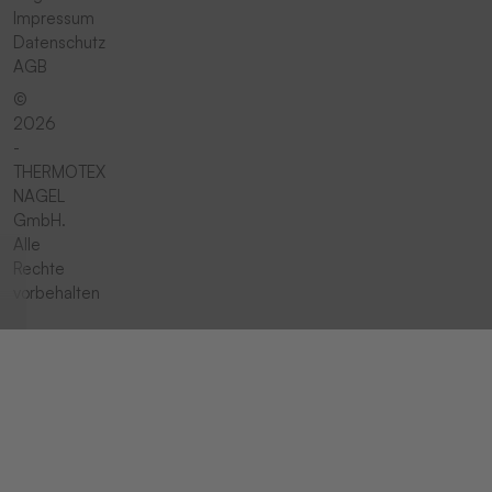
Impressum
Datenschutz
AGB
©
2026
-
THERMOTEX
NAGEL
GmbH.
Alle
Rechte
vorbehalten