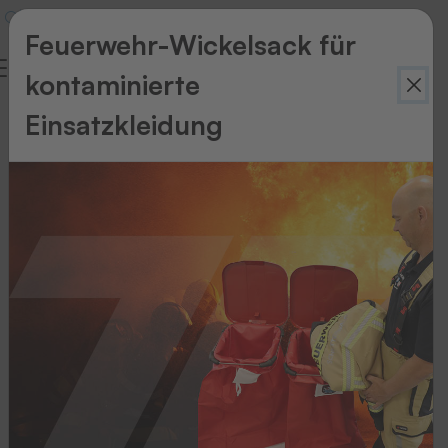
Feuerwehr-Wickelsack für
kontaminierte
Firmenchronik
Einsatzkleidung
THERMOTEX
Story
Firmenchronik
2025
2023