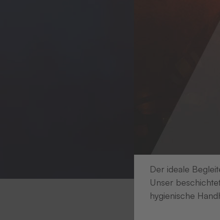
Der ideale Begleit
Unser beschichtet
hygienische Handh