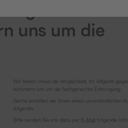
rückgeben?
n uns um die
Wir bieten Ihnen die Möglichkeit, Ihr Altgerät ge
kümmern uns um die fachgerechte Entsorgung.
Gerne erstellen wir Ihnen einen unverbindlichen 
Altgeräts.
Bitte senden Sie uns dazu per
E-Mail
folgende Inf