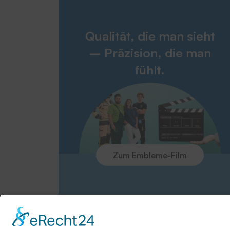
Qualität, die man sieht
– Präzision, die man
fühlt.
Zum Embleme-Film