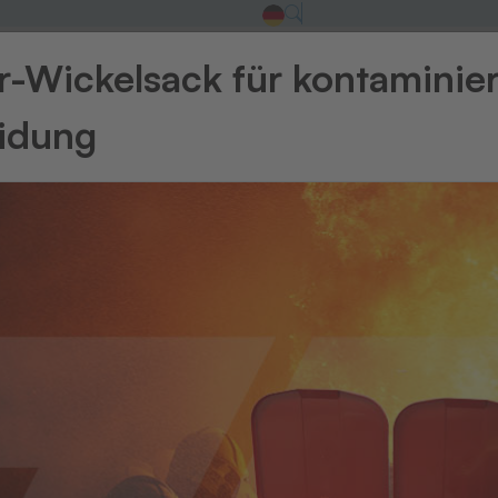
-Wickelsack für kontaminie
eidung
von Altgeräten