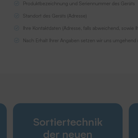
Produktbezeichnung und Seriennummer des Geräts
Standort des Geräts (Adresse)
Ihre Kontaktdaten (Adresse, falls abweichend, sowie
Nach Erhalt Ihrer Angaben setzen wir uns umgehend m
Entdecken
Sortiertechnik
Karriere
Produkte
der neuen
Unternehmen