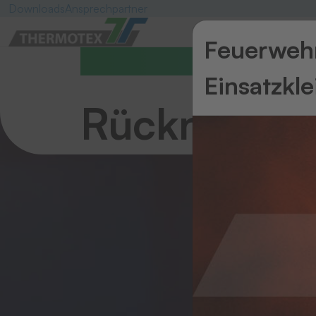
Downloads
Ansprechpartner
Feuerwehr
Service
Einsatzkl
Rücknahme 