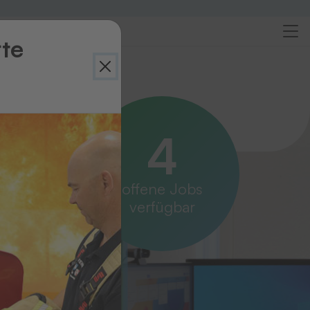
rte
X
4
offene Jobs
verfügbar