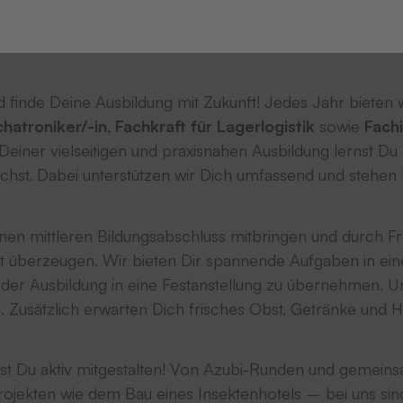
i sein
finde Deine Ausbildung mit Zukunft! Jedes Jahr bieten 
hatroniker/-in
,
Fachkraft für Lagerlogistik
sowie
Fachi
einer vielseitigen und praxisnahen Ausbildung lernst Du 
chst. Dabei unterstützen wir Dich umfassend und stehe
einen mittleren Bildungsabschluss mitbringen und durch Fre
 überzeugen. Wir bieten Dir spannende Aufgaben in eine
ch der Ausbildung in eine Festanstellung zu übernehmen
 an. Zusätzlich erwarten Dich frisches Obst, Getränke und
 Du aktiv mitgestalten! Von Azubi-Runden und gemeinsa
rojekten wie dem Bau eines Insektenhotels – bei uns sin