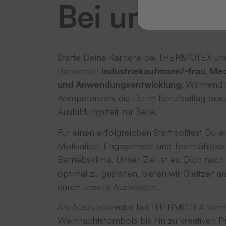
Bei uns Azub
Starte Deine Karriere bei THERMOTEX und 
Bereichen
Industriekaufmann/-frau
,
Mec
und Anwendungsentwicklung
. Während D
Kompetenzen, die Du im Berufsalltag brau
Ausbildungszeit zur Seite.
Für einen erfolgreichen Start solltest Du 
Motivation, Engagement und Teamfähigkeit
Betriebsklima. Unser Ziel ist es, Dich na
optimal zu gestalten, bieten wir Gleitzeit
durch unsere Ausbilderin.
Als Auszubildender bei THERMOTEX kannst
Weihnachtstombola bis hin zu kreativen P