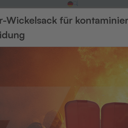
-Wickelsack für kontaminie
eidung
 bei THERMOTE