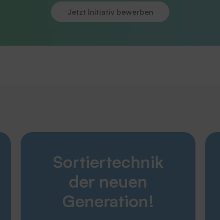
Jetzt Initiativ bewerben
Entdecken
Sortiertechnik
Karriere
Produkte
der neuen
Unternehmen
Service
Generation!