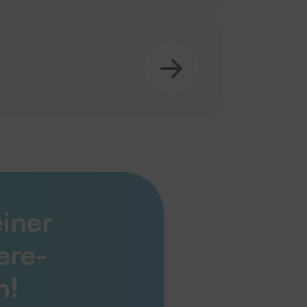
einer
ere-
n!