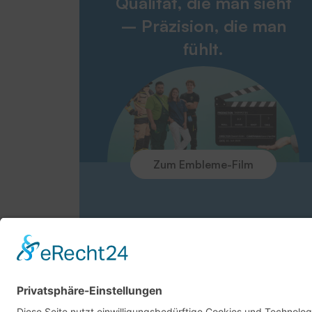
Qualität, die man sieht
– Präzision, die man
fühlt.
Zum Embleme-Film