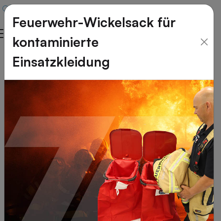
Feuerwehr-Wickelsack für
kontaminierte
Umfrage
Einsatzkleidung
Ihre
Meinung
ist
uns
wichtig!
Wir
wollen
Ihnen
den
besten