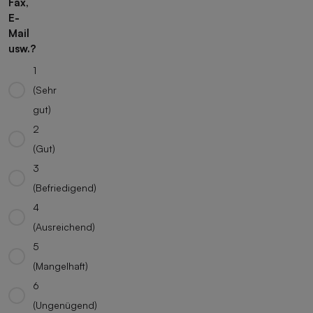
Fax,
E-
Mail
usw.?
1
(Sehr
gut)
2
(Gut)
3
(Befriedigend)
4
(Ausreichend)
5
(Mangelhaft)
6
(Ungenügend)