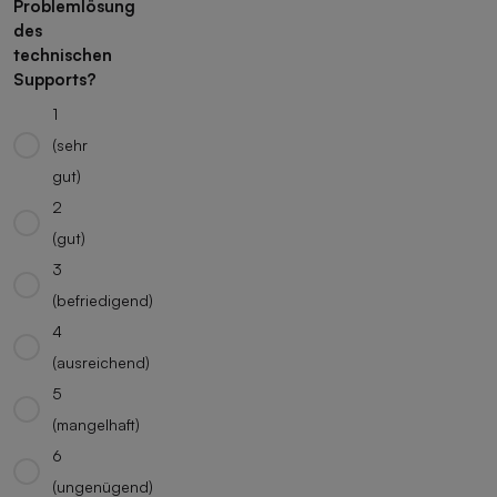
Problemlösung
des
technischen
Supports?
1
(sehr
gut)
2
(gut)
3
(befriedigend)
4
(ausreichend)
5
(mangelhaft)
6
(ungenügend)