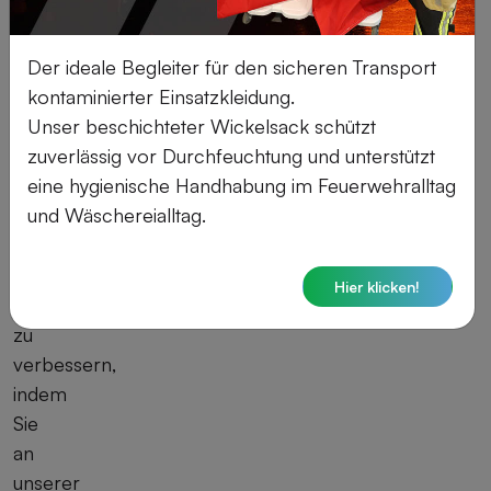
Service
und
Der ideale Begleiter für den sicheren Transport
die
kontaminierter Einsatzkleidung.
höchste
Unser beschichteter Wickelsack schützt
Qualität
zuverlässig vor Durchfeuchtung und unterstützt
bieten.
eine hygienische Handhabung im Feuerwehralltag
Helfen
und Wäschereialltag.
Sie
uns
dabei, uns
Hier klicken!
weiter
zu
verbessern,
indem
Sie
an
unserer