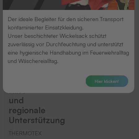
Neuester Beitrag
THERMOTEX
Der ideale Begleiter für den sicheren Transport
kontaminierter Einsatzkleidung.
Weihnachtsspende
Unser beschichteter Wickelsack schützt
2025:
zuverlässig vor Durchfeuchtung und unterstützt
10.000
eine hygienische Handhabung im Feuerwehralltag
Euro
und Wäschereialltag.
für
humanitäre
Hier klicken!
Hilfe
und
regionale
Unterstützung
THERMOTEX