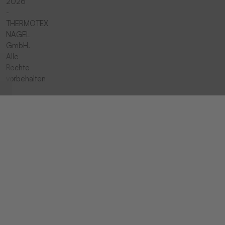
2026
-
THERMOTEX
NAGEL
GmbH.
Alle
Rechte
vorbehalten