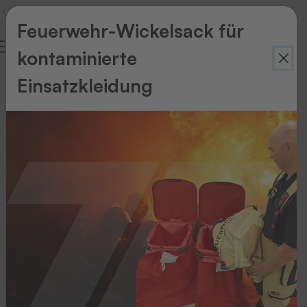
Feuerwehr-Wickelsack für
kontaminierte
Aktuelles
Einsatzkleidung
Neuigkeiten
aus
der
Welt
von
THERMOTEX