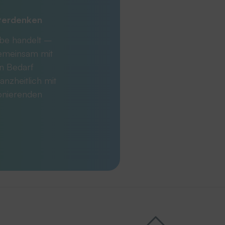
iterdenken
abe handelt –
Gemeinsam mit
en Bedarf
anzheitlich mit
ionierenden