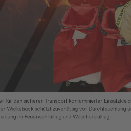
Trans Pre
Art.-Nr.
Trans Pre
Art.-Nr.
er für den sicheren Transport kontaminierter Einsatzkleid
er Wickelsack schützt zuverlässig vor Durchfeuchtung un
abung im Feuerwehralltag und Wäschereialltag.