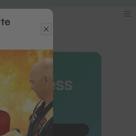
rte
ersicht
ressen
ans Press
S
 oder Längsformat
Produkt anfragen