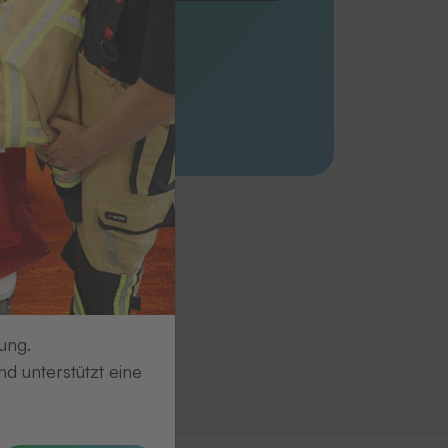
ss 1-S - längs
 20048
ss 1-S - quer
 20049
ung.
d unterstützt eine