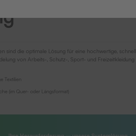
ng
n sind die optimale Lösung für eine hochwertige, schnel
lung von Arbeits-, Schutz-, Sport- und Freizeitkleidung 
e Textilien
äche (im Quer- oder Längsformat)
Ihre Herausforderung – unsere Systemlösung