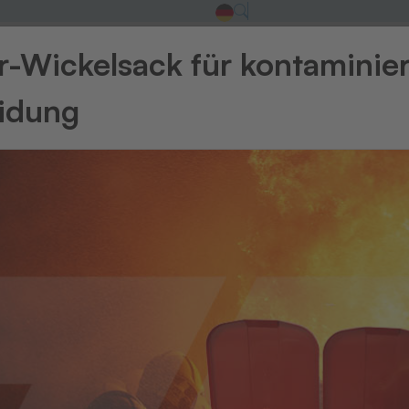
-Wickelsack für kontaminie
eidung
Zurück zur Üb
Transferp
Tr
1-
Im Quer-