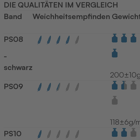
DIE QUALITÄTEN IM VERGLEICH
powered by
Usercentrics Consent
Band
Weichheitsempfinden
Gewich
Management Platform
&
eRecht24
PS08
-
schwarz
200±10g
PS09
118±6g/
PS10