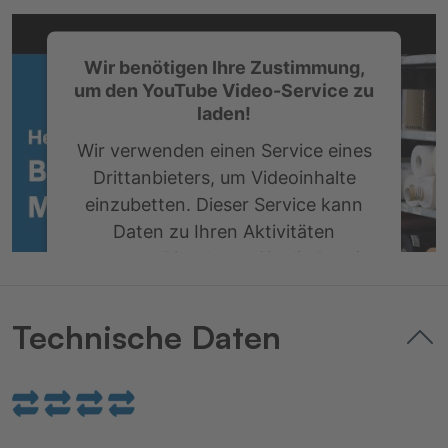
Wir benötigen Ihre Zustimmung,
um den YouTube Video-Service zu
laden!
Wir verwenden einen Service eines
Drittanbieters, um Videoinhalte
einzubetten. Dieser Service kann
Daten zu Ihren Aktivitäten
sammeln. Bitte lesen Sie die Details
durch und stimmen Sie der Nutzung
des Service zu, um dieses Video
Technische Daten
anzusehen.
Mehr Informationen
Akzeptieren