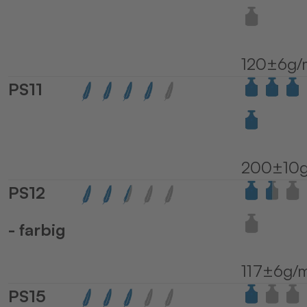
120±6g/
PS11
200±10g
PS12
- farbig
117±6g/
PS15